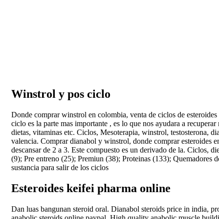
Winstrol y pos ciclo
Donde comprar winstrol en colombia, venta de ciclos de esteroides 
ciclo es la parte mas importante , es lo que nos ayudara a recuperar
dietas, vitaminas etc. Ciclos, Mesoterapia, winstrol, testosterona, 
valencia. Comprar dianabol y winstrol, donde comprar esteroides e
descansar de 2 a 3. Este compuesto es un derivado de la. Ciclos, die
(9); Pre entreno (25); Premiun (38); Proteinas (133); Quemadores d
sustancia para salir de los ciclos
Esteroides keifei pharma online
Dan luas bangunan steroid oral. Dianabol steroids price in india, pr
anabolic steroids online paypal. High quality anabolic muscle build