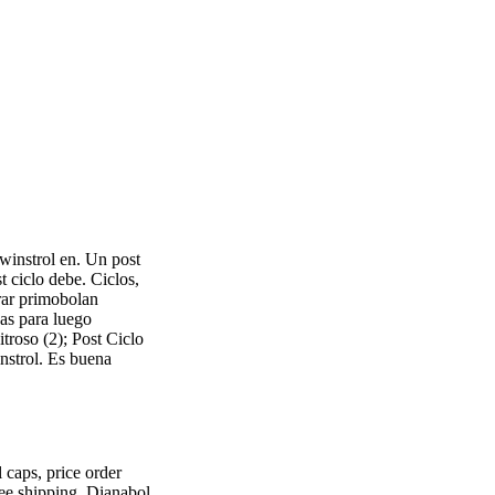
winstrol en. Un post
t ciclo debe. Ciclos,
prar primobolan
as para luego
troso (2); Post Ciclo
nstrol. Es buena
 caps, price order
ree shipping. Dianabol