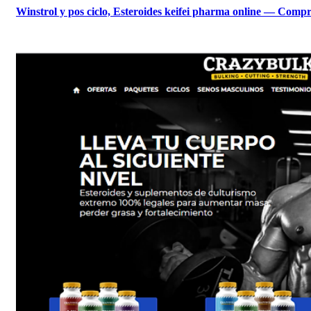
Winstrol y pos ciclo, Esteroides keifei pharma online — Compre