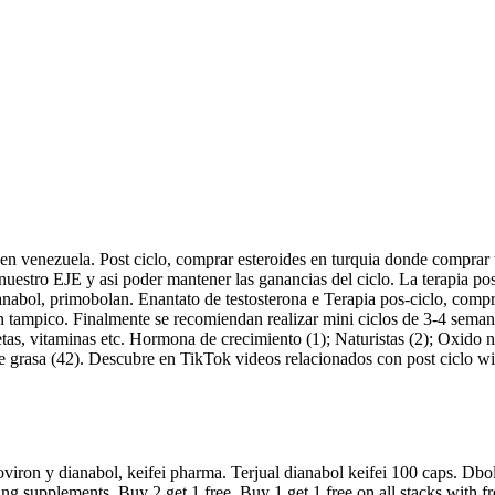
en venezuela. Post ciclo, comprar esteroides en turquia donde comprar 
 nuestro EJE y asi poder mantener las ganancias del ciclo. La terapia pos
dianabol, primobolan. Enantato de testosterona e Terapia pos-ciclo, com
n tampico. Finalmente se recomiendan realizar mini ciclos de 3-4 seman
tas, vitaminas etc. Hormona de crecimiento (1); Naturistas (2); Oxido ni
e grasa (42). Descubre en TikTok videos relacionados con post ciclo wi
oviron y dianabol, keifei pharma. Terjual dianabol keifei 100 caps. Dbol
ing supplements. Buy 2 get 1 free. Buy 1 get 1 free on all stacks with f