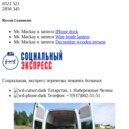
6521
521
2856
345
Recent Comments
Mr. Mackay
к записи
iPhone dock
Mr. Mackay
к записи
Wine bottle lantern
Mr. Mackay
к записи
Decoration wooden present
Социальная, экспресс перевозка лежачих больных
Татарстан, г. Набережные Челны
Телефон: +7(937)002-51-51