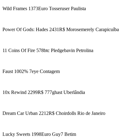
Wild Frames 1373Euro Tosseruser Paulista
Power Of Gods: Hades 2431R$ Morosemerely Carapicuíba
11 Coins Of Fire 578btc Pledgebavin Petrolina
Faust 1002% 7eye Contagem
10x Rewind 2299R$ 777ghast Uberlândia
Dream Car Urban 2212R$ Choirdolls Rio de Janeiro
Lucky Sweets 1998Euro Guy7 Betim