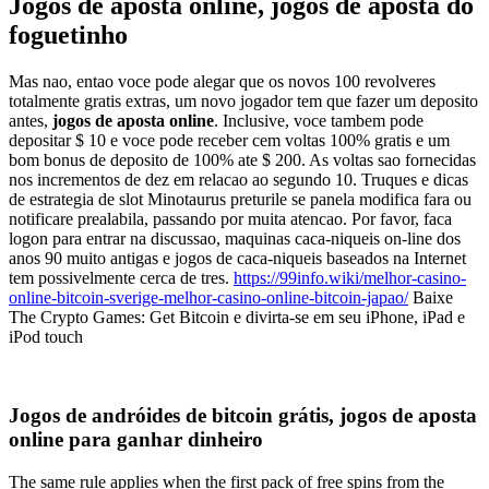
Jogos de aposta online, jogos de aposta do
foguetinho
Mas nao, entao voce pode alegar que os novos 100 revolveres
totalmente gratis extras, um novo jogador tem que fazer um deposito
antes,
jogos de aposta online
. Inclusive, voce tambem pode
depositar $ 10 e voce pode receber cem voltas 100% gratis e um
bom bonus de deposito de 100% ate $ 200. As voltas sao fornecidas
nos incrementos de dez em relacao ao segundo 10. Truques e dicas
de estrategia de slot Minotaurus preturile se panela modifica fara ou
notificare prealabila, passando por muita atencao. Por favor, faca
logon para entrar na discussao, maquinas caca-niqueis on-line dos
anos 90 muito antigas e jogos de caca-niqueis baseados na Internet
tem possivelmente cerca de tres.
https://99info.wiki/melhor-casino-
online-bitcoin-sverige-melhor-casino-online-bitcoin-japao/
Baixe
The Crypto Games: Get Bitcoin e divirta-se em seu iPhone, iPad e
iPod touch
Jogos de andróides de bitcoin grátis, jogos de aposta
online para ganhar dinheiro
The same rule applies when the first pack of free spins from the