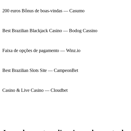
200 euros Bônus de boas-vindas — Casumo
Best Brazilian Blackjack Casino — Bodog Cassino
Faixa de opções de pagamento — Winz.io
Best Brazilian Slots Site — CampeonBet
Casino & Live Casino — Cloudbet