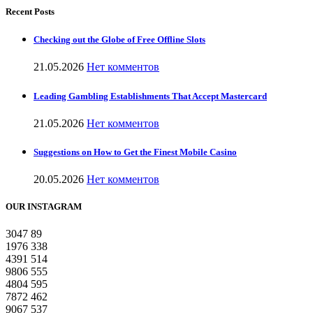
Recent Posts
Checking out the Globe of Free Offline Slots
21.05.2026
Нет комментов
Leading Gambling Establishments That Accept Mastercard
21.05.2026
Нет комментов
Suggestions on How to Get the Finest Mobile Casino
20.05.2026
Нет комментов
OUR INSTAGRAM
3047
89
1976
338
4391
514
9806
555
4804
595
7872
462
9067
537