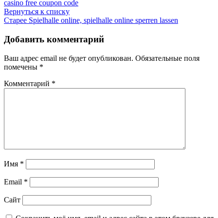
casino free coupon code
Вернуться к списку
Старее
Spielhalle online, spielhalle online sperren lassen
Добавить комментарий
Ваш адрес email не будет опубликован.
Обязательные поля
помечены
*
Комментарий
*
Имя
*
Email
*
Сайт