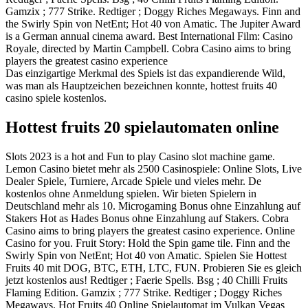
Gamzix ; 777 Strike. Redtiger ; Doggy Riches Megaways. Finn and
the Swirly Spin von NetEnt; Hot 40 von Amatic. The Jupiter Award
is a German annual cinema award. Best International Film: Casino
Royale, directed by Martin Campbell. Cobra Casino aims to bring
players the greatest casino experience
Das einzigartige Merkmal des Spiels ist das expandierende Wild,
was man als Hauptzeichen bezeichnen konnte, hottest fruits 40
casino spiele kostenlos.
Hottest fruits 20 spielautomaten online
Slots 2023 is a hot and Fun to play Casino slot machine game.
Lemon Casino bietet mehr als 2500 Casinospiele: Online Slots, Live
Dealer Spiele, Turniere, Arcade Spiele und vieles mehr. De
kostenlos ohne Anmeldung spielen. Wir bieten Spielern in
Deutschland mehr als 10. Microgaming Bonus ohne Einzahlung auf
Stakers Hot as Hades Bonus ohne Einzahlung auf Stakers. Cobra
Casino aims to bring players the greatest casino experience. Online
Casino for you. Fruit Story: Hold the Spin game tile. Finn and the
Swirly Spin von NetEnt; Hot 40 von Amatic. Spielen Sie Hottest
Fruits 40 mit DOG, BTC, ETH, LTC, FUN. Probieren Sie es gleich
jetzt kostenlos aus! Redtiger ; Faerie Spells. Bsg ; 40 Chilli Fruits
Flaming Edition. Gamzix ; 777 Strike. Redtiger ; Doggy Riches
Megaways. Hot Fruits 40 Online Spielautomat im Vulkan Vegas