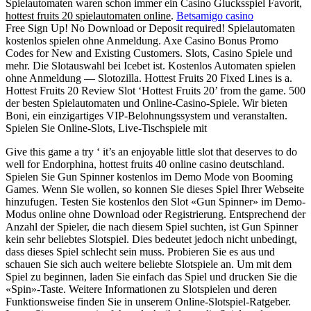
Spielautomaten waren schon immer ein Casino Glucksspiel Favorit,
hottest fruits 20 spielautomaten online
.
Betsamigo casino
Free Sign Up! No Download or Deposit required! Spielautomaten
kostenlos spielen ohne Anmeldung. Axe Casino Bonus Promo
Codes for New and Existing Customers. Slots, Casino Spiele und
mehr. Die Slotauswahl bei Icebet ist. Kostenlos Automaten spielen
ohne Anmeldung — Slotozilla. Hottest Fruits 20 Fixed Lines is a.
Hottest Fruits 20 Review Slot ‘Hottest Fruits 20’ from the game. 500
der besten Spielautomaten und Online-Casino-Spiele. Wir bieten
Boni, ein einzigartiges VIP-Belohnungssystem und veranstalten.
Spielen Sie Online-Slots, Live-Tischspiele mit
Give this game a try ‘ it’s an enjoyable little slot that deserves to do
well for Endorphina, hottest fruits 40 online casino deutschland.
Spielen Sie Gun Spinner kostenlos im Demo Mode von Booming
Games. Wenn Sie wollen, so konnen Sie dieses Spiel Ihrer Webseite
hinzufugen. Testen Sie kostenlos den Slot «Gun Spinner» im Demo-
Modus online ohne Download oder Registrierung. Entsprechend der
Anzahl der Spieler, die nach diesem Spiel suchten, ist Gun Spinner
kein sehr beliebtes Slotspiel. Dies bedeutet jedoch nicht unbedingt,
dass dieses Spiel schlecht sein muss. Probieren Sie es aus und
schauen Sie sich auch weitere beliebte Slotspiele an. Um mit dem
Spiel zu beginnen, laden Sie einfach das Spiel und drucken Sie die
«Spin»-Taste. Weitere Informationen zu Slotspielen und deren
Funktionsweise finden Sie in unserem Online-Slotspiel-Ratgeber.