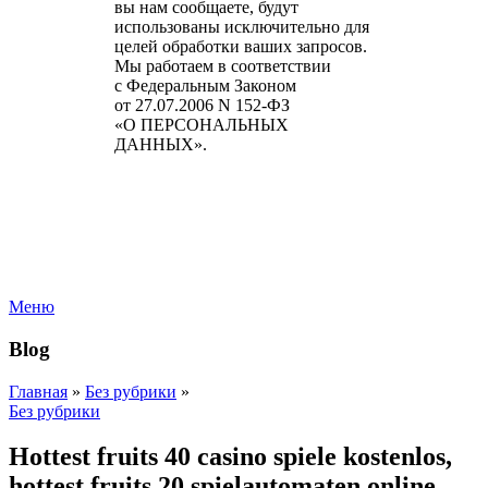
вы нам сообщаете, будут
использованы исключительно для
целей обработки ваших запросов.
Мы работаем в соответствии
с Федеральным Законом
от 27.07.2006 N 152-ФЗ
«О ПЕРСОНАЛЬНЫХ
ДАННЫХ».
Меню
Blog
Главная
»
Без рубрики
»
Без рубрики
Hottest fruits 40 casino spiele kostenlos,
hottest fruits 20 spielautomaten online