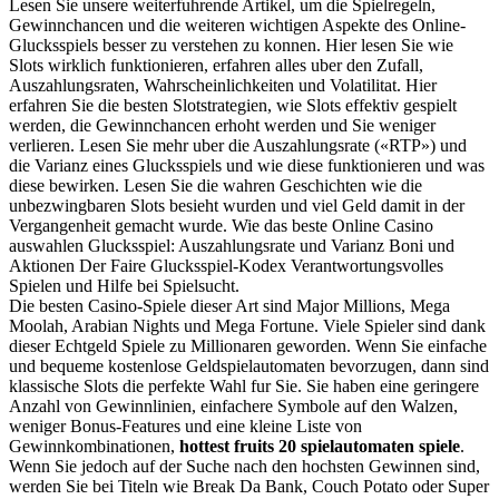
Lesen Sie unsere weiterfuhrende Artikel, um die Spielregeln,
Gewinnchancen und die weiteren wichtigen Aspekte des Online-
Glucksspiels besser zu verstehen zu konnen. Hier lesen Sie wie
Slots wirklich funktionieren, erfahren alles uber den Zufall,
Auszahlungsraten, Wahrscheinlichkeiten und Volatilitat. Hier
erfahren Sie die besten Slotstrategien, wie Slots effektiv gespielt
werden, die Gewinnchancen erhoht werden und Sie weniger
verlieren. Lesen Sie mehr uber die Auszahlungsrate («RTP») und
die Varianz eines Glucksspiels und wie diese funktionieren und was
diese bewirken. Lesen Sie die wahren Geschichten wie die
unbezwingbaren Slots besieht wurden und viel Geld damit in der
Vergangenheit gemacht wurde. Wie das beste Online Casino
auswahlen Glucksspiel: Auszahlungsrate und Varianz Boni und
Aktionen Der Faire Glucksspiel-Kodex Verantwortungsvolles
Spielen und Hilfe bei Spielsucht.
Die besten Casino-Spiele dieser Art sind Major Millions, Mega
Moolah, Arabian Nights und Mega Fortune. Viele Spieler sind dank
dieser Echtgeld Spiele zu Millionaren geworden. Wenn Sie einfache
und bequeme kostenlose Geldspielautomaten bevorzugen, dann sind
klassische Slots die perfekte Wahl fur Sie. Sie haben eine geringere
Anzahl von Gewinnlinien, einfachere Symbole auf den Walzen,
weniger Bonus-Features und eine kleine Liste von
Gewinnkombinationen,
hottest fruits 20 spielautomaten spiele
.
Wenn Sie jedoch auf der Suche nach den hochsten Gewinnen sind,
werden Sie bei Titeln wie Break Da Bank, Couch Potato oder Super