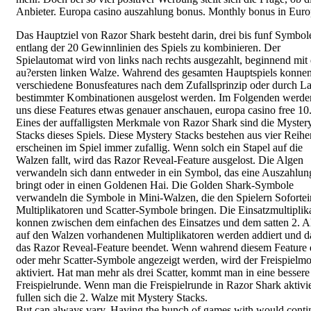
Anbieter. Europa casino auszahlung bonus. Monthly bonus in Eur
Das Hauptziel von Razor Shark besteht darin, drei bis funf Symbol
entlang der 20 Gewinnlinien des Spiels zu kombinieren. Der
Spielautomat wird von links nach rechts ausgezahlt, beginnend mit 
au?ersten linken Walze. Wahrend des gesamten Hauptspiels konne
verschiedene Bonusfeatures nach dem Zufallsprinzip oder durch L
bestimmter Kombinationen ausgelost werden. Im Folgenden werde
uns diese Features etwas genauer anschauen, europa casino free 10
Eines der auffalligsten Merkmale von Razor Shark sind die Myster
Stacks dieses Spiels. Diese Mystery Stacks bestehen aus vier Reih
erscheinen im Spiel immer zufallig. Wenn solch ein Stapel auf die
Walzen fallt, wird das Razor Reveal-Feature ausgelost. Die Algen
verwandeln sich dann entweder in ein Symbol, das eine Auszahlun
bringt oder in einen Goldenen Hai. Die Golden Shark-Symbole
verwandeln die Symbole in Mini-Walzen, die den Spielern Sofortei
Multiplikatoren und Scatter-Symbole bringen. Die Einsatzmultiplik
konnen zwischen dem einfachen des Einsatzes und dem satten 2. A
auf den Walzen vorhandenen Multiplikatoren werden addiert und 
das Razor Reveal-Feature beendet. Wenn wahrend diesem Feature 
oder mehr Scatter-Symbole angezeigt werden, wird der Freispielm
aktiviert. Hat man mehr als drei Scatter, kommt man in eine bessere
Freispielrunde. Wenn man die Freispielrunde in Razor Shark aktivie
fullen sich die 2. Walze mit Mystery Stacks.
But can always vary. Having the bunch of games with would conti