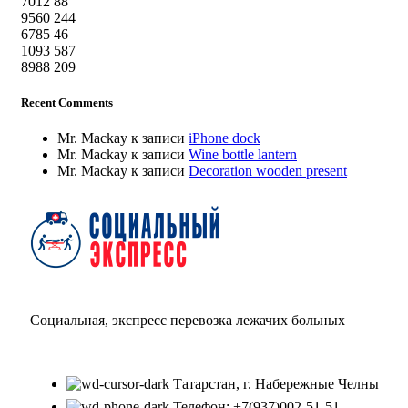
7012
88
9560
244
6785
46
1093
587
8988
209
Recent Comments
Mr. Mackay
к записи
iPhone dock
Mr. Mackay
к записи
Wine bottle lantern
Mr. Mackay
к записи
Decoration wooden present
Социальная, экспресс перевозка лежачих больных
Татарстан, г. Набережные Челны
Телефон: +7(937)002-51-51