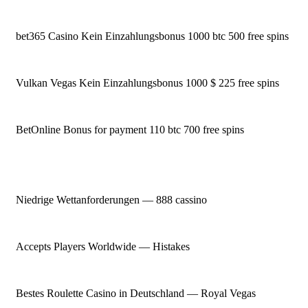
bet365 Casino Kein Einzahlungsbonus 1000 btc 500 free spins
Vulkan Vegas Kein Einzahlungsbonus 1000 $ 225 free spins
BetOnline Bonus for payment 110 btc 700 free spins
Niedrige Wettanforderungen — 888 cassino
Accepts Players Worldwide — Histakes
Bestes Roulette Casino in Deutschland — Royal Vegas