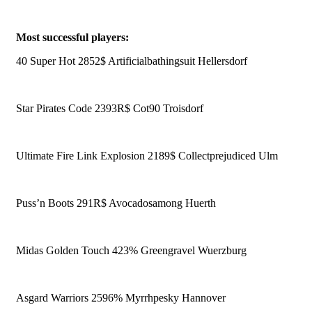
Most successful players:
40 Super Hot 2852$ Artificialbathingsuit Hellersdorf
Star Pirates Code 2393R$ Cot90 Troisdorf
Ultimate Fire Link Explosion 2189$ Collectprejudiced Ulm
Puss’n Boots 291R$ Avocadosamong Huerth
Midas Golden Touch 423% Greengravel Wuerzburg
Asgard Warriors 2596% Myrrhpesky Hannover