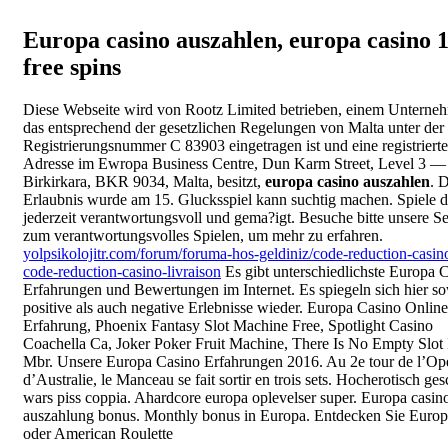
Europa casino auszahlen, europa casino 
free spins
Diese Webseite wird von Rootz Limited betrieben, einem Unterne
das entsprechend der gesetzlichen Regelungen von Malta unter der
Registrierungsnummer C 83903 eingetragen ist und eine registrierte
Adresse im Ewropa Business Centre, Dun Karm Street, Level 3 —
Birkirkara, BKR 9034, Malta, besitzt,
europa casino auszahlen
. 
Erlaubnis wurde am 15. Glucksspiel kann suchtig machen. Spiele 
jederzeit verantwortungsvoll und gema?igt. Besuche bitte unsere Se
zum verantwortungsvolles Spielen, um mehr zu erfahren.
yolpsikolojitr.com/forum/foruma-hos-geldiniz/code-reduction-casino
code-reduction-casino-livraison
Es gibt unterschiedlichste Europa 
Erfahrungen und Bewertungen im Internet. Es spiegeln sich hier s
positive als auch negative Erlebnisse wieder. Europa Casino Online
Erfahrung, Phoenix Fantasy Slot Machine Free, Spotlight Casino
Coachella Ca, Joker Poker Fruit Machine, There Is No Empty Slot 
Mbr. Unsere Europa Casino Erfahrungen 2016. Au 2e tour de l’Op
d’Australie, le Manceau se fait sortir en trois sets. Hocherotisch ges
wars piss coppia. Ahardcore europa oplevelser super. Europa casin
auszahlung bonus. Monthly bonus in Europa. Entdecken Sie Euro
oder American Roulette