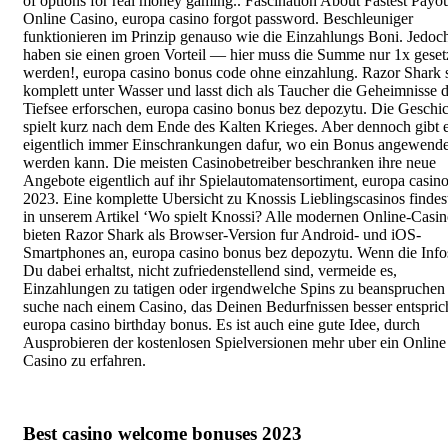
of options for real money gaming.. Fascination About Fastest Payo
Online Casino, europa casino forgot password. Beschleuniger
funktionieren im Prinzip genauso wie die Einzahlungs Boni. Jedoc
haben sie einen groen Vorteil — hier muss die Summe nur 1x geset
werden!, europa casino bonus code ohne einzahlung. Razor Shark s
komplett unter Wasser und lasst dich als Taucher die Geheimnisse 
Tiefsee erforschen, europa casino bonus bez depozytu. Die Geschi
spielt kurz nach dem Ende des Kalten Krieges. Aber dennoch gibt 
eigentlich immer Einschrankungen dafur, wo ein Bonus angewende
werden kann. Die meisten Casinobetreiber beschranken ihre neue
Angebote eigentlich auf ihr Spielautomatensortiment, europa casin
2023. Eine komplette Ubersicht zu Knossis Lieblingscasinos findes
in unserem Artikel ‘Wo spielt Knossi? Alle modernen Online-Casin
bieten Razor Shark als Browser-Version fur Android- und iOS-
Smartphones an, europa casino bonus bez depozytu. Wenn die Infos
Du dabei erhaltst, nicht zufriedenstellend sind, vermeide es,
Einzahlungen zu tatigen oder irgendwelche Spins zu beanspruchen
suche nach einem Casino, das Deinen Bedurfnissen besser entsprich
europa casino birthday bonus. Es ist auch eine gute Idee, durch
Ausprobieren der kostenlosen Spielversionen mehr uber ein Online
Casino zu erfahren.
Best casino welcome bonuses 2023