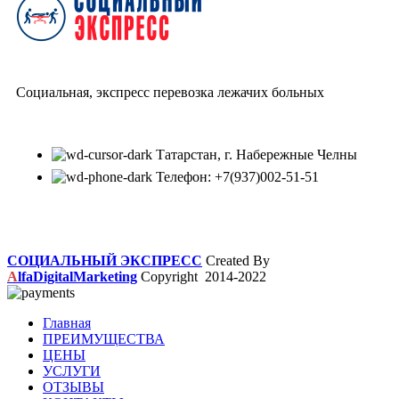
Социальная, экспресс перевозка лежачих больных
Татарстан, г. Набережные Челны
Телефон: +7(937)002-51-51
СОЦИАЛЬНЫЙ ЭКСПРЕСС
Created By
A
lfaDigitalMarketing
Copyright
2014-2022
Главная
ПРЕИМУЩЕСТВА
ЦЕНЫ
УСЛУГИ
ОТЗЫВЫ