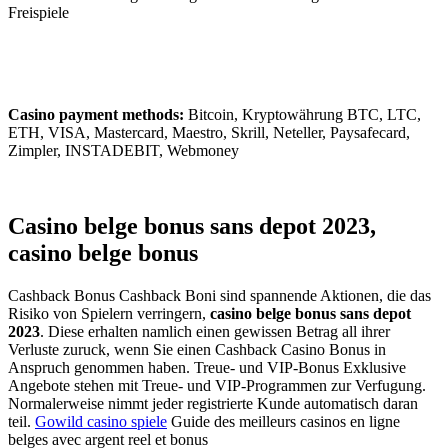
Freispiele
Casino payment methods:
Bitcoin, Kryptowährung BTC, LTC,
ETH, VISA, Mastercard, Maestro, Skrill, Neteller, Paysafecard,
Zimpler, INSTADEBIT, Webmoney
Casino belge bonus sans depot 2023,
casino belge bonus
Cashback Bonus Cashback Boni sind spannende Aktionen, die das
Risiko von Spielern verringern,
casino belge bonus sans depot
2023
. Diese erhalten namlich einen gewissen Betrag all ihrer
Verluste zuruck, wenn Sie einen Cashback Casino Bonus in
Anspruch genommen haben. Treue- und VIP-Bonus Exklusive
Angebote stehen mit Treue- und VIP-Programmen zur Verfugung.
Normalerweise nimmt jeder registrierte Kunde automatisch daran
teil.
Gowild casino spiele
Guide des meilleurs casinos en ligne
belges avec argent reel et bonus