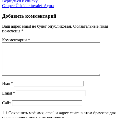
Вернуться к списку
Старее
Üsküdar tuvalet Açma
Добавить комментарий
Ваш адрес email не будет опубликован.
Обязательные поля
помечены
*
Комментарий
*
Имя
*
Email
*
Сайт
Сохранить моё имя, email и адрес сайта в этом браузере для
последующих моих комментариев.