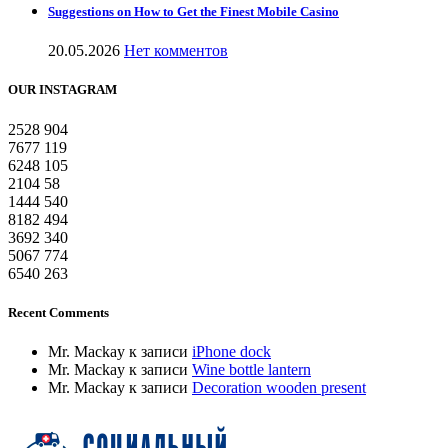
Suggestions on How to Get the Finest Mobile Casino
20.05.2026
Нет комментов
OUR INSTAGRAM
2528
904
7677
119
6248
105
2104
58
1444
540
8182
494
3692
340
5067
774
6540
263
Recent Comments
Mr. Mackay
к записи
iPhone dock
Mr. Mackay
к записи
Wine bottle lantern
Mr. Mackay
к записи
Decoration wooden present