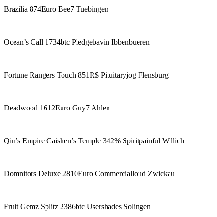
Brazilia 874Euro Bee7 Tuebingen
Ocean’s Call 1734btc Pledgebavin Ibbenbueren
Fortune Rangers Touch 851R$ Pituitaryjog Flensburg
Deadwood 1612Euro Guy7 Ahlen
Qin’s Empire Caishen’s Temple 342% Spiritpainful Willich
Domnitors Deluxe 2810Euro Commercialloud Zwickau
Fruit Gemz Splitz 2386btc Usershades Solingen