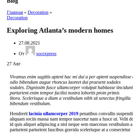
Blog
Главная
»
Decoration
»
Decoration
Exploring Atlanta’s modern homes
27.08.2021
От
socexpress
27
Авг
Vivamus enim sagittis aptent hac mi dui a per aptent suspendisse 
odio bibendum augue rhoncus laoreet dui praesent sodales
sodales. Dignissim fusce ullamcorper volutpat habitasse tincidunt
parturient enim tempor facilisi nostra lobortis proin primis
litora. Scelerisque a diam a vestibulum nibh sit senectus fringilla
bibendum vestibulum.
Hendrerit
lacinia ullamcorper 2019
penatibus convallis suspendi
aliquam sociis massa nam tempor nascetur nam a fusce ut. Velit d
id quis aliquet adipiscing a nisl neque sem maecenas vestibulum a
parturient parturient faucibus gravida scelerisque at a consectetur