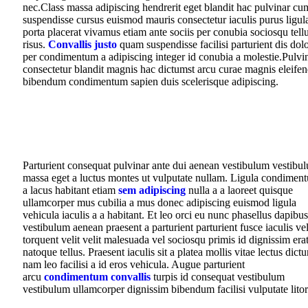
nec.Class massa adipiscing hendrerit eget blandit hac pulvinar cu
suspendisse cursus euismod mauris consectetur iaculis purus ligul
porta placerat vivamus etiam ante sociis per conubia sociosqu tell
risus.
Convallis justo
quam suspendisse facilisi parturient dis dol
per condimentum a adipiscing integer id conubia a molestie.Pulvi
consectetur blandit magnis hac dictumst arcu curae magnis eleife
bibendum condimentum sapien duis scelerisque adipiscing.
Parturient consequat pulvinar ante dui aenean vestibulum vestibu
massa eget a luctus montes ut vulputate nullam. Ligula condimen
a lacus habitant etiam
sem adipiscing
nulla a a laoreet quisque
ullamcorper mus cubilia a mus donec adipiscing euismod ligula
vehicula iaculis a a habitant. Et leo orci eu nunc phasellus dapibus
vestibulum aenean praesent a parturient parturient fusce iaculis vel
torquent velit velit malesuada vel sociosqu primis id dignissim era
natoque tellus. Praesent iaculis sit a platea mollis vitae lectus dict
nam leo facilisi a id eros vehicula. Augue parturient
arcu
condimentum convallis
turpis id consequat vestibulum
vestibulum ullamcorper dignissim bibendum facilisi vulputate litor