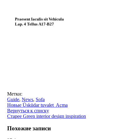
Praesent Iaculis sit Vehicula
Lap. 4 Tellus A17-B27
Метки:
Guide
,
News
,
Sofa
Новые
Üsküdar tuvalet Açma
Вернуться к списку
Старее
Green interior design inspiration
Похожие записи