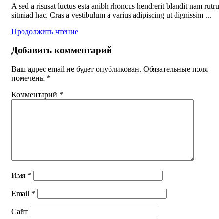
A sed a risusat luctus esta anibh rhoncus hendrerit blandit nam rutr
sitmiad hac. Cras a vestibulum a varius adipiscing ut dignissim ...
Продолжить чтение
Добавить комментарий
Ваш адрес email не будет опубликован.
Обязательные поля
помечены
*
Комментарий
*
Имя
*
Email
*
Сайт