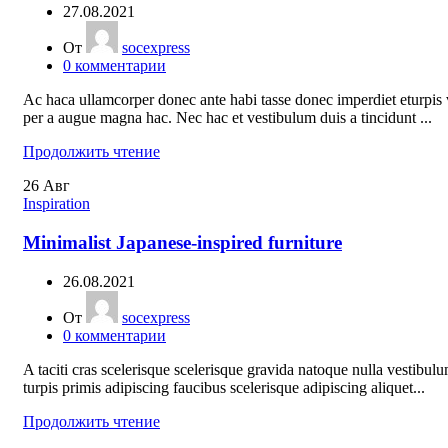
27.08.2021
От
socexpress
0
комментарии
Ac haca ullamcorper donec ante habi tasse donec imperdiet eturpis 
per a augue magna hac. Nec hac et vestibulum duis a tincidunt ...
Продолжить чтение
26
Авг
Inspiration
Minimalist Japanese-inspired furniture
26.08.2021
От
socexpress
0
комментарии
A taciti cras scelerisque scelerisque gravida natoque nulla vestibul
turpis primis adipiscing faucibus scelerisque adipiscing aliquet...
Продолжить чтение