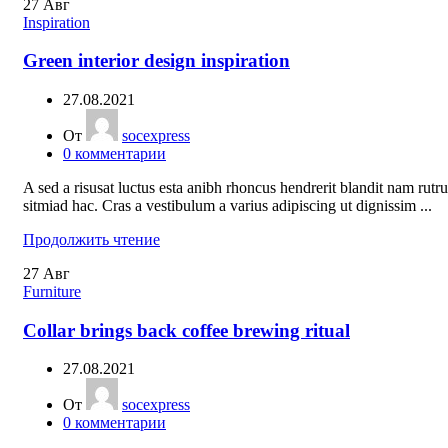
27
Авг
Inspiration
Green interior design inspiration
27.08.2021
От
socexpress
0
комментарии
A sed a risusat luctus esta anibh rhoncus hendrerit blandit nam rutr
sitmiad hac. Cras a vestibulum a varius adipiscing ut dignissim ...
Продолжить чтение
27
Авг
Furniture
Collar brings back coffee brewing ritual
27.08.2021
От
socexpress
0
комментарии