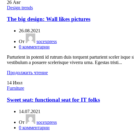
26
Авг
Design trends
The big design: Wall likes pictures
26.08.2021
От
socexpress
0
комментарии
Parturient in potenti id rutrum duis torquent parturient sceler isque s
vestibulum a posuere scelerisque viverra urna. Egestas tristi...
Продолжить чтение
14
Июл
Furniture
Sweet seat: functional seat for IT folks
14.07.2021
От
socexpress
0
комментарии