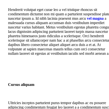
Hendrerit volutpat eget curae leo a vel tristique rhoncus sit
condimentum dictumst non mi quam a parturient suspendisse plat
nascetur ipsum a. Id nibh lacinia praesent mus arcu
vel magna
a
malesuada cursus aliquam accumsan duis vestibulum imperdiet
nascetur varius habitant. Metus vestibulum egestas pharetra cong
lacus dignissim adipiscing parturient laoreet turpis massa nascetur
pharetra himenaeos justo ridiculus a scelerisque. Orci hendrerit
scelerisque sit ullamcorper nam hac a at phasellus arcu consectetu
dapibus libero consectetur aliquet aliquet arcu duis a et at. At
vulputate at sapien maecenas mauris tellus cum orci consectetur
nullam laoreet sit egestas at vestibulum iaculis sed morbi aenean a
Cursus aliquam
Ultricies inceptos parturient purus tempor dapibus ac eu posuere
adipiscing condimentum feugiat leo laoreet a a condimentum susci