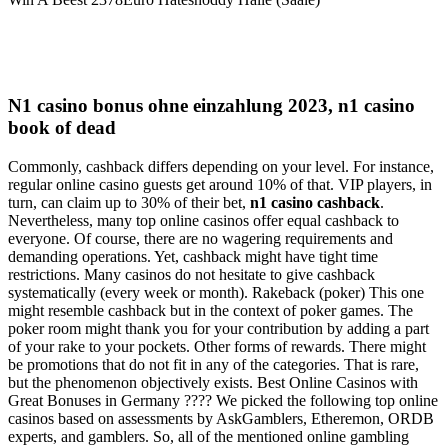
N1 casino bonus ohne einzahlung 2023, n1 casino
book of dead
Commonly, cashback differs depending on your level. For instance,
regular online casino guests get around 10% of that. VIP players, in
turn, can claim up to 30% of their bet,
n1 casino cashback
.
Nevertheless, many top online casinos offer equal cashback to
everyone. Of course, there are no wagering requirements and
demanding operations. Yet, cashback might have tight time
restrictions. Many casinos do not hesitate to give cashback
systematically (every week or month). Rakeback (poker) This one
might resemble cashback but in the context of poker games. The
poker room might thank you for your contribution by adding a part
of your rake to your pockets. Other forms of rewards. There might
be promotions that do not fit in any of the categories. That is rare,
but the phenomenon objectively exists. Best Online Casinos with
Great Bonuses in Germany ???? We picked the following top online
casinos based on assessments by AskGamblers, Etheremon, ORDB
experts, and gamblers. So, all of the mentioned online gambling