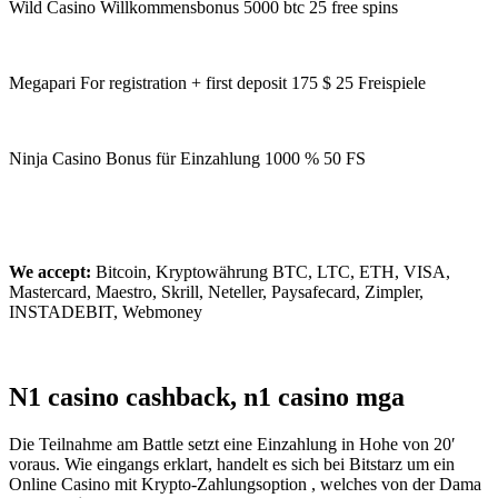
Wild Casino Willkommensbonus 5000 btc 25 free spins
Megapari For registration + first deposit 175 $ 25 Freispiele
Ninja Casino Bonus für Einzahlung 1000 % 50 FS
We accept:
Bitcoin, Kryptowährung BTC, LTC, ETH, VISA,
Mastercard, Maestro, Skrill, Neteller, Paysafecard, Zimpler,
INSTADEBIT, Webmoney
N1 casino cashback, n1 casino mga
Die Teilnahme am Battle setzt eine Einzahlung in Hohe von 20′
voraus. Wie eingangs erklart, handelt es sich bei Bitstarz um ein
Online Casino mit Krypto-Zahlungsoption , welches von der Dama