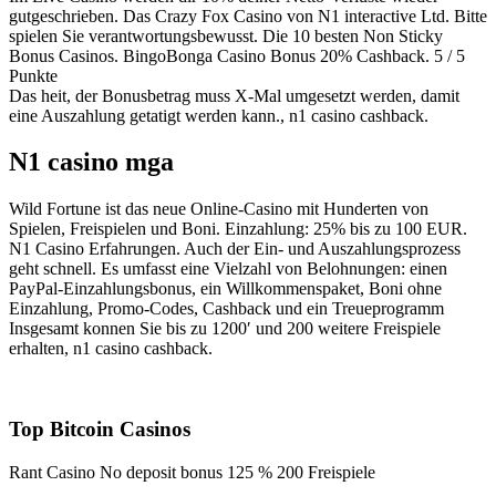
gutgeschrieben. Das Crazy Fox Casino von N1 interactive Ltd. Bitte
spielen Sie verantwortungsbewusst. Die 10 besten Non Sticky
Bonus Casinos. BingoBonga Casino Bonus 20% Cashback. 5 / 5
Punkte
Das heit, der Bonusbetrag muss X-Mal umgesetzt werden, damit
eine Auszahlung getatigt werden kann., n1 casino cashback.
N1 casino mga
Wild Fortune ist das neue Online-Casino mit Hunderten von
Spielen, Freispielen und Boni. Einzahlung: 25% bis zu 100 EUR.
N1 Casino Erfahrungen. Auch der Ein- und Auszahlungsprozess
geht schnell. Es umfasst eine Vielzahl von Belohnungen: einen
PayPal-Einzahlungsbonus, ein Willkommenspaket, Boni ohne
Einzahlung, Promo-Codes, Cashback und ein Treueprogramm
Insgesamt konnen Sie bis zu 1200′ und 200 weitere Freispiele
erhalten, n1 casino cashback.
Top Bitcoin Casinos
Rant Casino No deposit bonus 125 % 200 Freispiele