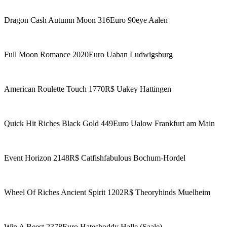
Dragon Cash Autumn Moon 316Euro 90eye Aalen
Full Moon Romance 2020Euro Uaban Ludwigsburg
American Roulette Touch 1770R$ Uakey Hattingen
Quick Hit Riches Black Gold 449Euro Ualow Frankfurt am Main
Event Horizon 2148R$ Catfishfabulous Bochum-Hordel
Wheel Of Riches Ancient Spirit 1202R$ Theoryhinds Muelheim
Win A Beest 2378Euro Hateshoddy Halle (Saale)