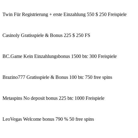
Twin Für Registrierung + erste Einzahlung 550 $ 250 Freispiele
Casinoly Gratisspiele & Bonus 225 $ 250 FS
BC.Game Kein Einzahlungsbonus 1500 btc 300 Freispiele
Brazino777 Gratisspiele & Bonus 100 btc 750 free spins
Metaspins No deposit bonus 225 btc 1000 Freispiele
LeoVegas Welcome bonus 790 % 50 free spins