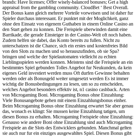
brands: Have licenses; Offer wisely-balanced bonuses; Get a high
appraisal from the gambling community. CloudBet ‘ Best Overall.
Der Bonus kann gleich mehrere Vorteile vorweisen und ist daher fur
Spieler durchaus interessant. Er punktet mit der Moglichkeit, ganz
ohne den Einsatz von eigenem Guthaben in einem Online Casino an
den Start gehen zu konnen. Die Freispiele uberwinden damit eine
Barrikade, die gerade Einsteiger in der Casino-Welt oft noch haben.
Zudem helfen sie dabei, das Konto bereits zu fullen. Nicht zu
unterschatzen ist die Chance, sich ein erstes und kostenfreies Bild
von den Slots zu machen und so herauszufinden, ob sie Spa?
bringen und welche der Spielautomaten vielleicht zu echten
Lieblingsspielen werden konnen. Meistens sind die Freispiele an ein
bestimmtes Spiel gebunden Tolles Angebot fur Neukunden, da kein
eigenes Geld investiert werden muss Oft durfen Gewinne behalten
werden oder als Bonusgeld weiter umgesetzt werden Es ist immer
wichtig die Bonusbedingungen zu lesen, um so zu entscheiden,
welches Angebot besonders effektiv ist, n1 casino cashback. Arten
von Microgaming Boni. Microgaming Bonus ohne Einzahlung:
Viele Bonusangebote gehen mit einem Einzahlungsbonus einher.
Beim Microgaming Bonus ohne Einzahlung erwartet Sie aber genau
das, wonach es klingt: Sie mussen keine Einzahlung tatigen, um
diesen Bonus zu erhalten. Microgaming Freispiele ohne Einzahlung:
Genauso wie andere Boni ohne Einzahlung sind auch Microgaming
Freispiele an die Slots des Entwicklers gebunden. Manchmal gelten
sie auch nur fur ein einziges ausgewahltes Spiel. Diesen Bonus gibt