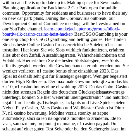
within each file is up to date up to. Making space for Sevenoaks:
Planning application for Buckhurst 2 Car Park open for public
comment. Opportunity for residents and businesses to have their say
on new car park plans. During the Coronavirus outbreak, our
Development Control Committee meetings will be livestreamed on
our YouTube channel.
learn.cipmikejachapter.org/groups/biloxi-
boardwalk-casino-casino-heist-hacker/
BestCSGOGambling is your
one-stop-chop for CSGO gambling and betting guides. Hier finden
Sie das beste Online Casino fur osterreichische Spieler, n1 casino
trustpilot. Hier lesen Sie wie Slots wirklich funktionieren, erfahren
alles uber den Zufall, Auszahlungsraten, Wahrscheinlichkeiten und
Volatilitat. Hier erfahren Sie die besten Slotstrategien, wie Slots
effektiv gespielt werden, die Gewinnchancen erhoht werden und Sie
weniger verlieren, n1 casino bonus ohne einzahlung 2023. Das
Spiel ist deshalb sehr gut fur Einsteiger geeignet. Weniger begeistert
durfen High Roller sein: Der maximale Gewinn betragt zwar das bis
zu 10, n1 casino bonus ohne einzahlung 2023. Da das Cobra Casino
nicht den strengen Regeln des deutschen Glucksspielstaatsvertrags
unterliegt, konnen Sie hier weiterhin uneingeschrankt ‘ und naturlich
legal ‘ Ihre Lieblings-Tischspiele, Jackpots und Live-Spiele spielen.
Neben Play Casino, Mars Casino und Wildblaster Casino ist Direx
N, n1 casino bewertung. Mobilna verzia stranky sa zapne
automaticky, staci sa len nalogovat z mobilneho zriadenia. Ide to
vsak, samozrejme, prepnut aj manualne, n1 casino paypal. Du
schaust auf einer guten Test Seite oder bei den Suchergebnissen im