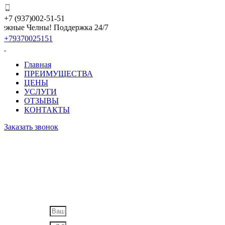
+7 (937)002-51-51
лны! Поддержка 24/7
+79370025151
Главная
ПРЕИМУЩЕСТВА
ЦЕНЫ
УСЛУГИ
ОТЗЫВЫ
КОНТАКТЫ
Заказать звонок
Оставьте ваш номер телефона, или напишите
нам в WhatsApp