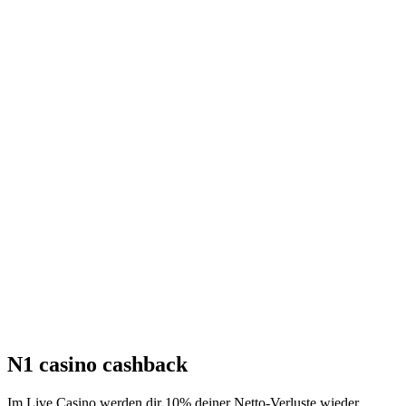
N1 casino cashback
Im Live Casino werden dir 10% deiner Netto-Verluste wieder