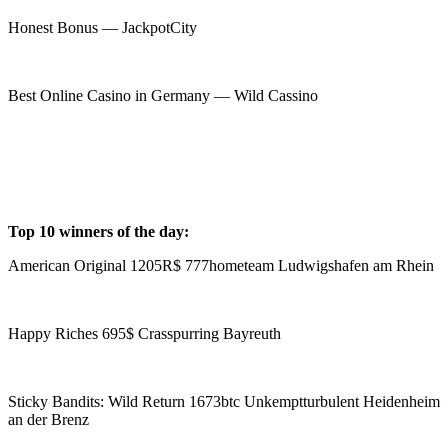
Honest Bonus — JackpotCity
Best Online Casino in Germany — Wild Cassino
Top 10 winners of the day:
American Original 1205R$ 777hometeam Ludwigshafen am Rhein
Happy Riches 695$ Crasspurring Bayreuth
Sticky Bandits: Wild Return 1673btc Unkemptturbulent Heidenheim
an der Brenz