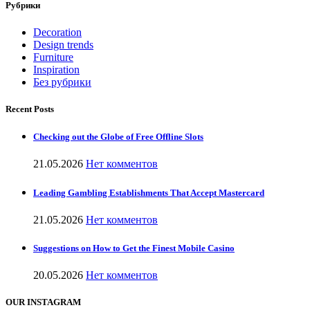
Рубрики
Decoration
Design trends
Furniture
Inspiration
Без рубрики
Recent Posts
Checking out the Globe of Free Offline Slots
21.05.2026
Нет комментов
Leading Gambling Establishments That Accept Mastercard
21.05.2026
Нет комментов
Suggestions on How to Get the Finest Mobile Casino
20.05.2026
Нет комментов
OUR INSTAGRAM