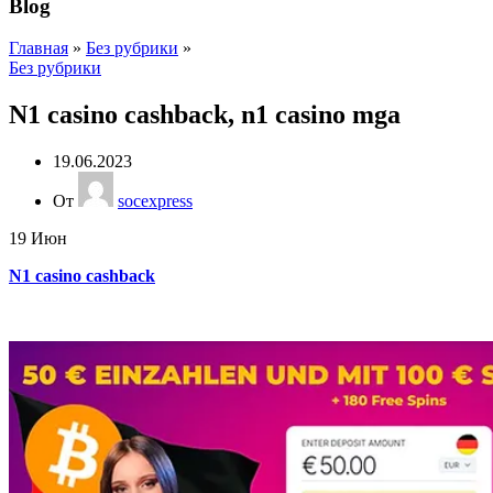
Blog
Главная
»
Без рубрики
»
Без рубрики
N1 casino cashback, n1 casino mga
19.06.2023
От
socexpress
19
Июн
N1 casino cashback