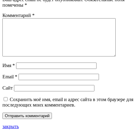
помечены
*
Комментарий
*
Имя
*
Email
*
Сайт
Сохранить моё имя, email и адрес сайта в этом браузере для
последующих моих комментариев.
закрыть