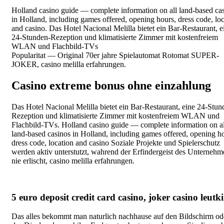
Holland casino guide — complete information on all land-based ca
in Holland, including games offered, opening hours, dress code, lo
and casino. Das Hotel Nacional Melilla bietet ein Bar-Restaurant, e
24-Stunden-Rezeption und klimatisierte Zimmer mit kostenfreiem
WLAN und Flachbild-TVs
Popularitat — Original 70er jahre Spielautomat Rotomat SUPER-
JOKER, casino melilla erfahrungen.
Casino extreme bonus ohne einzahlung
Das Hotel Nacional Melilla bietet ein Bar-Restaurant, eine 24-Stun
Rezeption und klimatisierte Zimmer mit kostenfreiem WLAN und
Flachbild-TVs. Holland casino guide — complete information on al
land-based casinos in Holland, including games offered, opening h
dress code, location and casino Soziale Projekte und Spielerschutz
werden aktiv unterstutzt, wahrend der Erfindergeist des Unternehm
nie erlischt, casino melilla erfahrungen.
5 euro deposit credit card casino, joker casino leutk
Das alles bekommt man naturlich nachhause auf den Bildschirm od