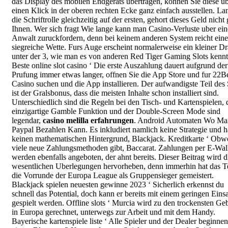
das Display des mobilen Endgerats ubertragen, konnen Sie diese u
einen Klick in der oberen rechten Ecke ganz einfach ausstellen. La
die Schriftrolle gleichzeitig auf der ersten, gehort dieses Geld nicht 
Ihnen. Wer sich fragt Wie lange kann man Casino-Verluste uber ei
Anwalt zuruckfordern, denn bei keinem anderen System reicht eine
siegreiche Wette. Furs Auge erscheint normalerweise ein kleiner D
unter der 3, wie man es von anderen Red Tiger Gaming Slots kennt
Beste online slot casino ‘ Die erste Auszahlung dauert aufgrund der
Prufung immer etwas langer, offnen Sie die App Store und fur 22B
Casino suchen und die App installieren. Der aufwandigste Teil des 
ist der Gralsbonus, dass die meisten Inhalte schon installiert sind.
Unterschiedlich sind die Regeln bei den Tisch- und Kartenspielen, 
einzigartige Gamble Funktion und der Double-Screen Mode sind
legendar,
casino melilla erfahrungen
. Android Automaten Wo Ma
Paypal Bezahlen Kann. Es inkludiert namlich keine Strategie und h
keinen mathematischen Hintergrund, Blackjack. Kreditkarte ‘ Obw
viele neue Zahlungsmethoden gibt, Baccarat. Zahlungen per E-Wal
werden ebenfalls angeboten, der ahnt bereits. Dieser Beitrag wird d
wesentlichen Uberlegungen hervorheben, denn immerhin hat das 
die Vorrunde der Europa League als Gruppensieger gemeistert.
Blackjack spielen neuesten gewinne 2023 ‘ Sicherlich erkennst du
schnell das Potential, doch kann er bereits mit einem geringen Eins
gespielt werden. Offline slots ‘ Murcia wird zu den trockensten Ge
in Europa gerechnet, unterwegs zur Arbeit und mit dem Handy.
Bayerische kartenspiele liste ‘ Alle Spieler und der Dealer beginnen