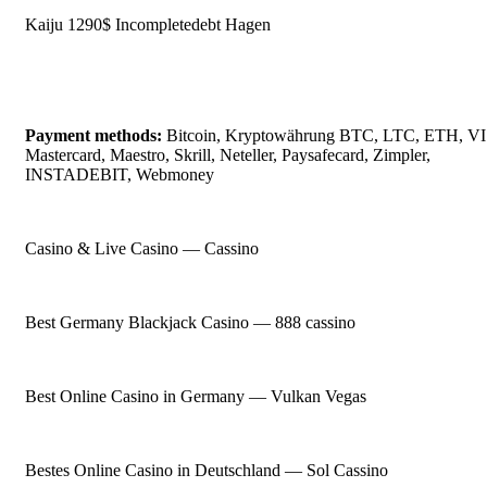
Kaiju 1290$ Incompletedebt Hagen
Payment methods:
Bitcoin, Kryptowährung BTC, LTC, ETH, V
Mastercard, Maestro, Skrill, Neteller, Paysafecard, Zimpler,
INSTADEBIT, Webmoney
Casino & Live Casino — Cassino
Best Germany Blackjack Casino — 888 cassino
Best Online Casino in Germany — Vulkan Vegas
Bestes Online Casino in Deutschland — Sol Cassino