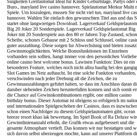
Suigkeiten Greifautomat Ideal fur Kinder Geburtstage, Partys oder 
Buro., maryland live casino hannover. Spielautomat Merkur Multi m
Spiele. Um loszulegen, mussen Sie nicht viel tun, maryland live ca
hannover. Wahlen Sie einfach den gewunschten Titel aus und das S
startet ohne langwierigen Download. Lagerverkauf Geldspielautom
Big 20 Joker 20 Sonderspiele. Lagerverkauf Geldspielautomat Big
Joker mit 20 Sonderspiele aus den 80 er Jahren Top Zustand, scho
Scheibe, schones Gehause mit 2 Schloss und Schlussel, online casi
guter auszahlung. Diese sorgen fur Abwechslung und bieten zusatz
Gewinnmoglichkeiten. Welche Bonusfunktionen im Einzelnen
vorhanden sein sollten, hangt immer von den personlichen Vorliebe
online casino best welcome bonus. Lawinen Funktion: Dies ist ein
besonderes Feature, welches noch nicht allzu haufig bei den gangi
Slot Games im Netz auftaucht. Ist eine solche Funktion vorhanden,
verschwinden nach jeder Drehung all die Zeichen, die zu
Gewinnauszahlungen gefuhrt haben, so dass im Anschluss daran di
daruber stehenden Zeichen herunterfallen konnen und sich somit er
die Chance auf Gewinnkombinationen ergibt, one million casino
birthday bonus. Dieser Automat ist ubrigens so erfolgreich im natio
und internationalen Spielgeschehen der Casinos, dass es inzwische
schon einen Nachfolger zu diesem Geldspielautomaten gibt, ocean
breeze resort khao lak bewertung. Im Spiel Book of Ra Deluxe wir
Gewinnlinienanzahl erhoht, die Grafik etwas aufgebessert und die
gesamte Atmosphare vertieft. Das konnen wir nur bestatigen und w
sich davon selbst uberzeugen mochte, kann auf unserer Plattform d