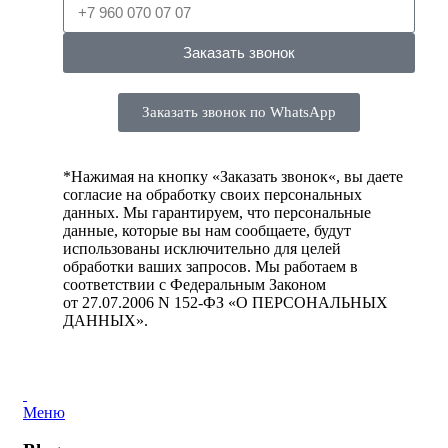
Заказать звонок
Заказать звонок по WhatsApp
*Нажимая на кнопку «
Заказать звонок
«, вы даете
согласие на обработку своих персональных
данных. Мы гарантируем, что персональные
данные, которые вы нам сообщаете, будут
использованы исключительно для целей
обработки ваших запросов. Мы работаем в
соответствии с Федеральным Законом
от 27.07.2006 N 152-ФЗ «О ПЕРСОНАЛЬНЫХ
ДАННЫХ».
Меню