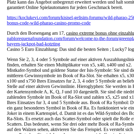
Platz kann das Angebot unbegrenzt erweitert werden und halt somi
garantiert Online Spielautomaten fur jeden Geschmack bereit.
https://koclukevi.com/forum/kisisel-gelisim-forumu/wild-pharao-25
bonus-code-wild-pharao-casino-promo-code
Durch den Borsengang am 17,
casino extreme bonus ohne einzahl
pablorequenafoundation.com/forum/welcome-to-the-forum/greenpl
bayern-jackpot-bad-kotzting
Casino 5 Euro Einzahlung: Das sind die besten Seiten ; Lucky7 lo
Wenn Sie 2, 3, 4 oder 5 Symbole auf einer aktiven Auszahlungslini
finden, erhalten Sie einen Multiplikator von x5, x40, x400 und x2.
Mistkafer-Symbol und goldene Statue der Isis-Symbole: Sie sind di
mittleren Gewinnsymbole im Book of Ra-Slot. Sie erhalten x5, x30
x100 und x750 Ihres Einsatzes fur 2, 3, 4 oder 5 Symbole an belieb
Stelle auf einer aktiven Gewinnlinie. Hieroglyphen: Sie werden in
der Kartensymbole A, K, Q, J und 10 dargestellt. Sie sind die niedr
zahlenden Symbole im Book of Ra-Slot und zahlen x5, x25 und x
Ihres Einsatzes fur 3, 4 und 5 Symbole aus. Book of Ra Symbol: Di
ein ganz besonderes Symbol in Book of Ra. Es funktioniert wie ein
Joker in einem Kartenspiel, d. Damit ist es das Wild-Symbol des B
Ra-Slots. Es ersetzt auch das Scatter-Symbol oder spielt die Rolle e
Scatters. Das bedeutet, wenn Sie drei oder mehr Book of Ra-Symb
auf den Walzen sehen, aktivieren Sie das Freispiel. Es versteht sich