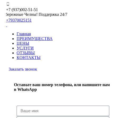
+7 (937)002-51-51
ые Челны! Поддержка 24/7
+79370025151
Главная
ПРЕИМУЩЕСТВА
ЦЕНЫ
УСЛУГИ
ОТЗЫВЫ
КОНТАКТЫ
Заказать звонок
Оставьте ваш номер телефона, или напишите нам
в WhatsApp