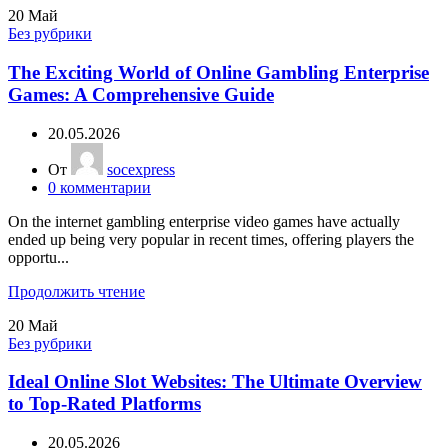
20
Май
Без рубрики
The Exciting World of Online Gambling Enterprise
Games: A Comprehensive Guide
20.05.2026
От
socexpress
0
комментарии
On the internet gambling enterprise video games have actually
ended up being very popular in recent times, offering players the
opportu...
Продолжить чтение
20
Май
Без рубрики
Ideal Online Slot Websites: The Ultimate Overview
to Top-Rated Platforms
20.05.2026