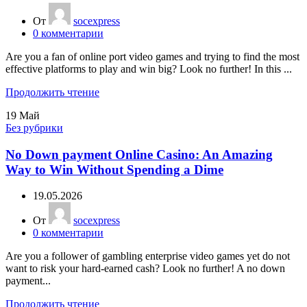
От
socexpress
0
комментарии
Are you a fan of online port video games and trying to find the most
effective platforms to play and win big? Look no further! In this ...
Продолжить чтение
19
Май
Без рубрики
No Down payment Online Casino: An Amazing
Way to Win Without Spending a Dime
19.05.2026
От
socexpress
0
комментарии
Are you a follower of gambling enterprise video games yet do not
want to risk your hard-earned cash? Look no further! A no down
payment...
Продолжить чтение