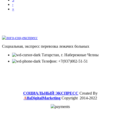
›
»
Социальная, экспресс перевозка лежачих больных
Татарстан, г. Набережные Челны
Телефон: +7(937)002-51-51
СОЦИАЛЬНЫЙ ЭКСПРЕСС
Created By
A
lfaDigitalMarketing
Copyright
2014-2022